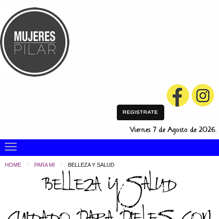
Viernes 7 de Agosto de 2026.
Toggle main menu visibility
HOME
PARA MI
CURRENT:
BELLEZA Y SALUD
Belleza y Salud