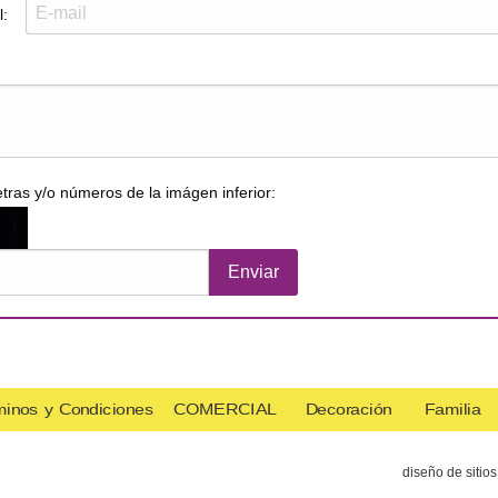
l:
etras y/o números de la imágen inferior:
minos y Condiciones
COMERCIAL
Decoración
Familia
diseño de sitio