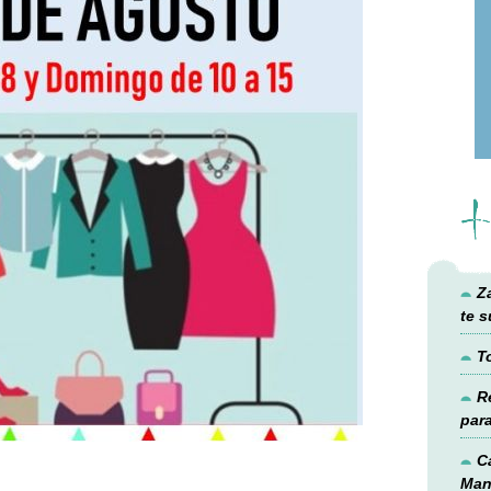
+
Z
te 
T
R
par
C
Man