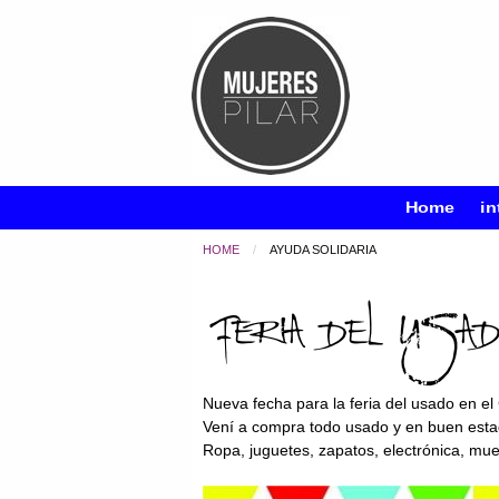
Home
in
HOME
CURRENT:
AYUDA SOLIDARIA
Feria del usado
Nueva fecha para la feria del usado en el
Vení a compra todo usado y en buen esta
Ropa, juguetes, zapatos, electrónica, m